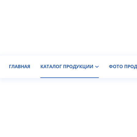
Производитель крановых колес
Доставка по России
ГЛАВНАЯ
КАТАЛОГ ПРОДУКЦИИ
ФОТО ПРО
Детали по чертежам (мехо